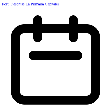
Porți Deschise La Primăria Capitalei